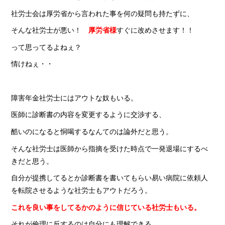
社労士会は厚労省から言われた事を何の疑問も持たずに、
そんな社労士が悪い！
厚労省様
すぐに改めさせます！！
って思ってるよねぇ？
情けねぇ・・
障害年金社労士にはアウトな奴もいる。
医師に診断書の内容を変更するように交渉する、
酷いのになると恫喝するなんてのは論外だと思う。
そんな社労士は医師から指摘を受けた時点で一発退場にするべ
きだと思う。
自分が提携してるとか診断書を書いてもらい易い病院に依頼人
を転院させるような社労士もアウトだろう。
これを良い事をしてるかのように信じている社労士もいる。
それが倫理に反するのは自分にも理解できる。