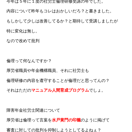
今年は５年に１度の社労士倫理研修受講の年でした。
内容について昨年もコレはおかしいだろ？と書きました。
もしかして少しは改善してるか？と期待して受講しましたが
特に変化は無し。
なので改めて批判
倫理って何なんですか？
厚労省職員や年金機構職員、それに社労士も
倫理研修の内容を遵守することが倫理だと思ってんの？
それはただの
マニュアル人間育成プログラム
でしょ。
障害年金社労士関連について
厚労省は倫理って言葉を
水戸黄門の印籠
のように掲げて
審査に対しての批判を抑制しようとしてるよねぇ？