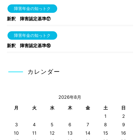
障害年金の知っトク
新釈 障害認定基準⑰
障害年金の知っトク
新釈 障害認定基準⑯
カレンダー
2026年8月
月
火
水
木
金
土
日
1
2
3
4
5
6
7
8
9
10
11
12
13
14
15
16