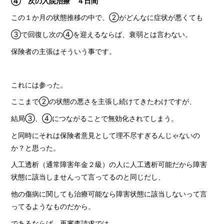
④ 次の入院治療 ４日間
この１か月の状態推移の中で、②がどんなに症状が悪くても
③で回復し次の④を迎えるならば、衰弱とは言わない。
保険者の主張はそういう事です。
これには参った。
ここまで②の状態の悪さを主張し続けてきたわけですが、
結局③、④につながることで無効化されてしまう。
と同時にそれは保険者意見として理不尽すぎるんじゃないの
か？と思った。
人工透析（通常障害年金２級）の人に人工透析可能だから障害
状態に該当しませんって言ってるのと同じだし、
他の傷病に関しても治療可能なら障害状態に該当しないって言
ってるようなものだから。
であるならば、再審査請求では、