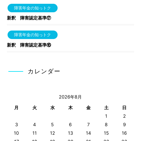
障害年金の知っトク
新釈 障害認定基準⑰
障害年金の知っトク
新釈 障害認定基準⑯
カレンダー
2026年8月
月
火
水
木
金
土
日
1
2
3
4
5
6
7
8
9
10
11
12
13
14
15
16