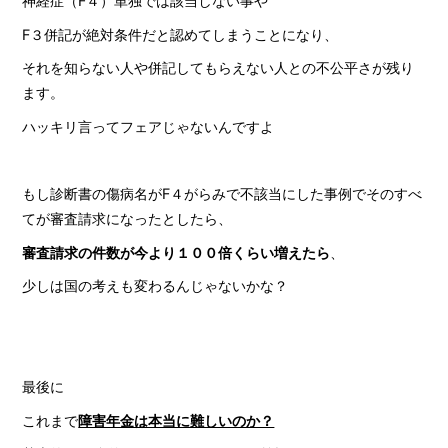
神経症（F４）単独では該当しない事や
F３併記が絶対条件だと認めてしまうことになり、
それを知らない人や併記してもらえない人との不公平さが残り
ます。
ハッキリ言ってフェアじゃないんですよ
もし診断書の傷病名がF４がらみで不該当にした事例でそのすべ
てが審査請求になったとしたら、
審査請求の件数が今より１００倍くらい増えたら
、
少しは国の考えも変わるんじゃないかな？
最後に
これまで
障害年金は本当に難しいのか？